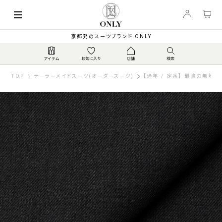
京都発のスーツブランド ONLY
TOP
テーラーメイドスーツ(オーダースーツ)
【通年 / 定番】 最強の無地 /