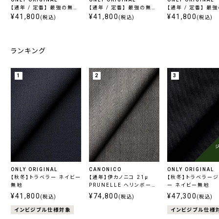
【通年 / 定番】 最強の無地
【通年 / 定番】 最強の無地
【通年 / 定番】 最
/ ブラック
¥41,800
/ ネイビー
¥41,800
/ グレー
¥41,800
(税込)
(税込)
(税込)
ランキング
1
2
3
ONLY ORIGINAL
CANONICO
ONLY ORIGINAL
【秋冬】トラベラー ネイビー
【通年】伊カノニコ 21μ
【秋冬】トラベラー
無地
PRUNELLE ヘリンボーン
ー ネイビー無地
グレー
¥41,800
¥74,800
¥47,300
(税込)
(税込)
(税込)
インビジブル仕様対象
インビジブル仕様