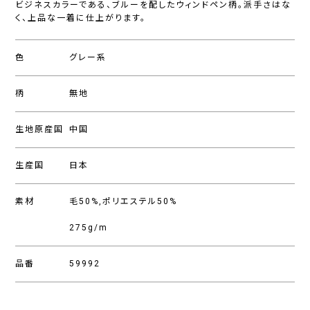
ビジネスカラーである、ブルーを配したウィンドペン柄。派手さはな
く、上品な一着に仕上がります。
色
グレー系
柄
無地
生地原産国
中国
生産国
日本
素材
毛50%,ポリエステル50%
275g/m
品番
59992