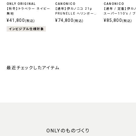
ONLY ORIGINAL
CANONICO
CANONICO
【秋冬】トラベラー ネイビー
【通年】伊カノニコ 21μ
【通年 / 定番】伊カ
無地
PRUNELLE ヘリンボーン
スーパー110’s / 
グレー
ェック
¥41,800
¥74,800
¥85,800
(税込)
(税込)
(税込)
インビジブル仕様対象
最近チェックしたアイテム
ONLYのものづくり