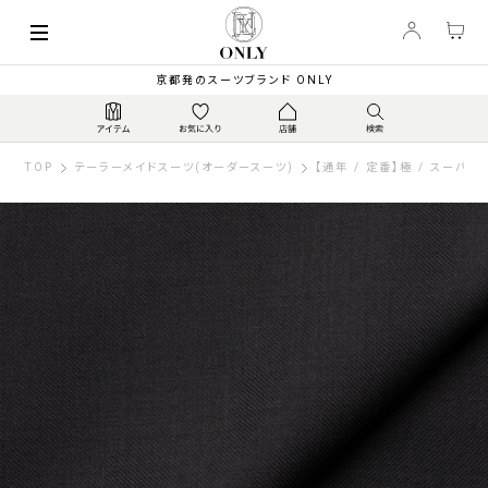
京都発のスーツブランド ONLY
TOP
テーラーメイドスーツ(オーダースーツ)
【通年 / 定番】極 / スーパー