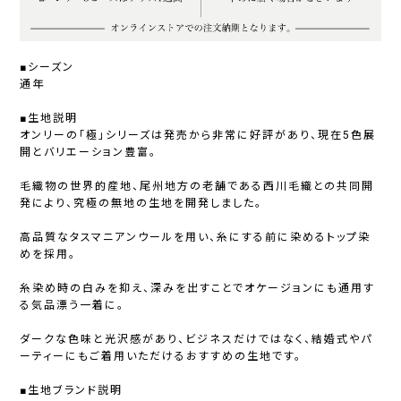
■シーズン
通年
■生地説明
オンリーの「極」シリーズは発売から非常に好評があり、現在5色展
開とバリエーション豊富。
毛織物の世界的産地、尾州地方の老舗である西川毛織との共同開
発により、究極の無地の生地を開発しました。
高品質なタスマニアンウールを用い、糸にする前に染めるトップ染
めを採用。
糸染め時の白みを抑え、深みを出すことでオケージョンにも通用す
る気品漂う一着に。
ダークな色味と光沢感があり、ビジネスだけではなく、結婚式やパ
ーティーにもご着用いただけるおすすめの生地です。
■生地ブランド説明