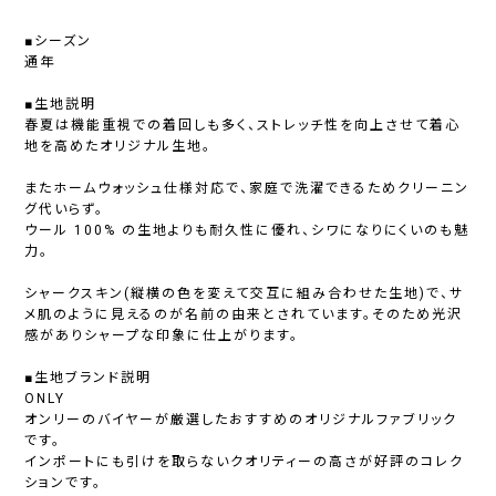
■シーズン
通年
■生地説明
春夏は機能重視での着回しも多く、ストレッチ性を向上させて着心
地を高めたオリジナル生地。
またホームウォッシュ仕様対応で、家庭で洗濯できるためクリーニン
グ代いらず。
ウール 100% の生地よりも耐久性に優れ、シワになりにくいのも魅
力。
シャークスキン(縦横の色を変えて交互に組み合わせた生地)で、サ
メ肌のように見えるのが名前の由来とされています。そのため光沢
感がありシャープな印象に仕上がります。
■生地ブランド説明
ONLY
オンリーのバイヤーが厳選したおすすめのオリジナルファブリック
です。
インポートにも引けを取らないクオリティーの高さが好評のコレク
ションです。