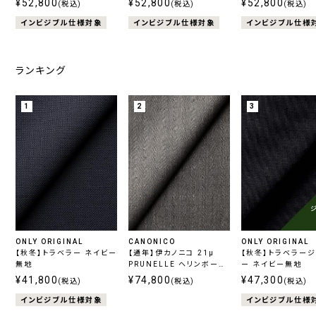
無地
¥52,800
シャドーチェック
¥52,800
シャドーチェック
¥52,800
(税込)
(税込)
(税込)
インビジブル仕様対象
インビジブル仕様対象
インビジブル仕様
ランキング
1
2
3
ONLY ORIGINAL
CANONICO
ONLY ORIGINAL
【秋冬】トラベラー ネイビー
【通年】伊カノニコ 21μ
【秋冬】トラベラー
無地
PRUNELLE ヘリンボーン
ー ネイビー無地
グレー
¥41,800
¥74,800
¥47,300
(税込)
(税込)
(税込)
インビジブル仕様対象
インビジブル仕様