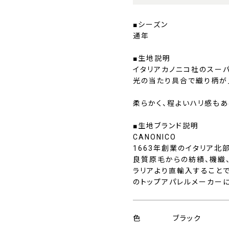
■シーズン
通年
■生地説明
イタリアカノニコ社のスーパ
光の当たり具合で織り柄が
柔らかく、程よいハリ感もあ
■生地ブランド説明
CANONICO
1663年創業のイタリア北
良質原毛からの紡績、機織
ラリアより直輸入すること
のトップアパレルメーカー
色
ブラック