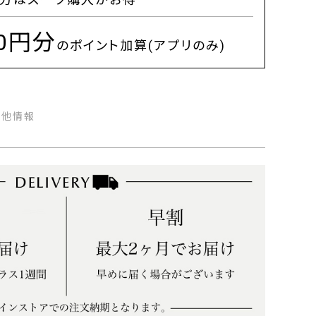
00円分
のポイント加算(アプリのみ)
の他情報