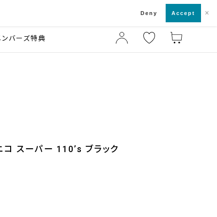
×
店舗一覧・来店予約
ド
Deny
Accept
メンバーズ特典
ニコ スーパー 110’s ブラック