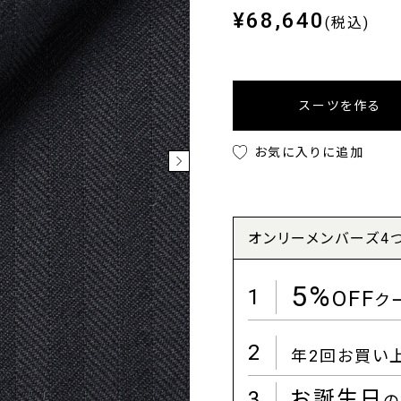
¥68,640
(税込)
スーツを作る
お気に入りに追加
オンリーメンバーズ4
5%
1
OFF
ク
2
年2回お買い
3
お誕生日
の