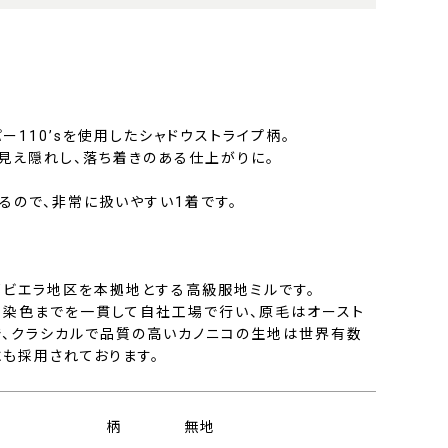
ー110’sを使用したシャドウストライプ柄。
見え隠れし、落ち着きのある仕上がりに。
るので、非常に扱いやすい1着です。
部ビエラ地区を本拠地とする高級服地ミルです。
、染色までを一貫して自社工場で行い、原毛はオースト
で、クラシカルで品質の高いカノニコの生地は世界有数
にも採用されております。
柄
無地