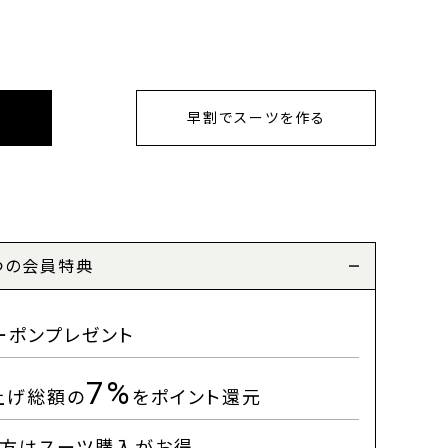
早割でスーツを作る
つの会員特典
ーポンプレゼント
7%
上げ総額の
をポイント還元
方はスーツ購入がお得