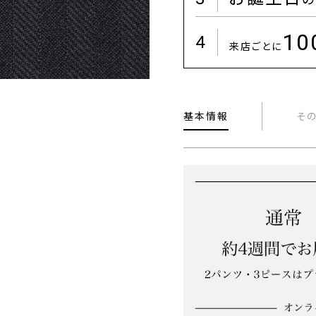
1
4
来店ごとに
基本情報
そ