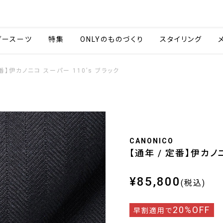
会社情報
採用情報
ご利用ガイ
ダースーツ
特集
ONLYのものづくり
スタイリング
定番】伊カノニコ スーパー 110’s ブラック
CANONICO
【通年 / 定番】伊カノ
¥85,800
(税込)
20%OFF
早割適用で