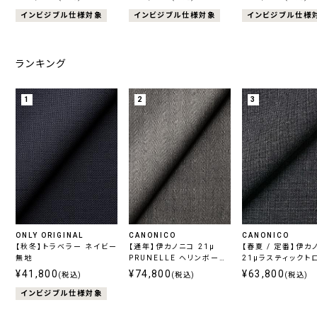
インビジブル仕様対象
インビジブル仕様対象
インビジブル仕様
ランキング
1
2
3
ONLY ORIGINAL
CANONICO
CANONICO
【秋冬】トラベラー ネイビー
【通年】伊カノニコ 21μ
【春夏 / 定番】伊カ
無地
PRUNELLE ヘリンボーン
21μラスティックト
グレー
グレー
¥41,800
¥74,800
¥63,800
(税込)
(税込)
(税込)
インビジブル仕様対象