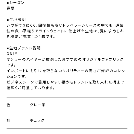
■シーズン
春夏
■生地説明
シワができにくく、回復性も高いトラベラーシリーズの中でも、通気
性の良い平織りでライトウェイトに仕上げた生地は、夏に求められ
る機能が充実した1着です。
■生地ブランド説明
ONLY
オンリーのバイヤーが厳選したおすすめのオリジナルファブリック
です。
インポートにも引けを取らないクオリティーの高さが好評のコレク
ションです。
ビジネスシーンで着用しやすい柄からトレンドを取り入れた柄まで
幅広くご用意しております。
色
グレー系
柄
チェック