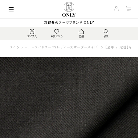
京都発のスーツブランド ONLY
TOP
テーラーメイドスーツ(レディースオーダーメイド)
【通年 / 定番】極 /