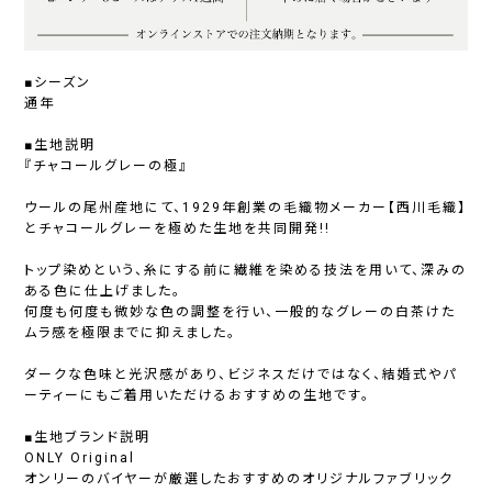
■シーズン
通年
■生地説明
『チャコールグレーの極』
ウールの尾州産地にて、1929年創業の毛織物メーカー【西川毛織】
とチャコールグレーを極めた生地を共同開発!!
トップ染めという、糸にする前に繊維を染める技法を用いて、深みの
ある色に仕上げました。
何度も何度も微妙な色の調整を行い、一般的なグレーの白茶けた
ムラ感を極限までに抑えました。
ダークな色味と光沢感があり、ビジネスだけではなく、結婚式やパ
ーティーにもご着用いただけるおすすめの生地です。
■生地ブランド説明
ONLY Original
オンリーのバイヤーが厳選したおすすめのオリジナルファブリック