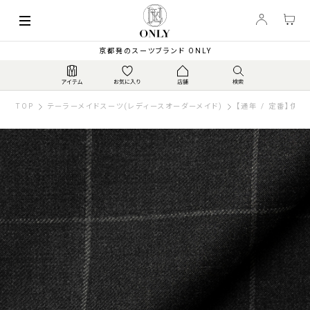
京都発のスーツブランド ONLY
TOP
テーラーメイドスーツ(レディースオーダーメイド)
【通年 / 定番】伊カ