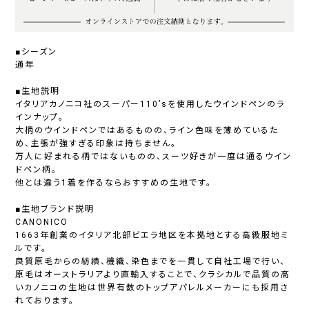
■シーズン
通年
■生地説明
イタリアカノニコ社のスーパー110’sを使用したウインドペンのラ
インナップ。
大柄のウインドペンではあるものの、ライン色味を薄めているた
め、主張が強すぎる印象は持ちません。
万人に好まれる柄ではないものの、スーツ好きが一度は通るウイン
ドペン柄。
他とは違う1着を作るならおすすめの生地です。
■生地ブランド説明
CANONICO
1663年創業のイタリア北部ビエラ地区を本拠地とする高級服地ミ
ルです。
良質原毛からの紡績、機織、染色までを一貫して自社工場で行い、
原毛はオーストラリアより直輸入することで、クラシカルで品質の高
いカノニコの生地は世界有数のトップアパレルメーカーにも採用さ
れております。