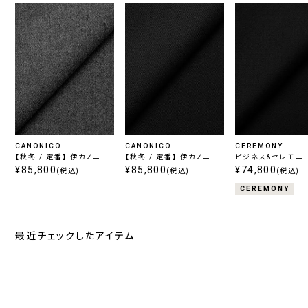
CANONICO
CANONICO
CEREMONY
【秋冬 / 定番】 伊カノニコ
【秋冬 / 定番】 伊カノニコ
COLLECTION
ビジネス&セレモニー
フランネル / グレー
¥85,800
フランネル / ブラック
¥85,800
ーパー110's ブラ
¥74,800
(税込)
(税込)
(税込)
CEREMONY
最近チェックしたアイテム