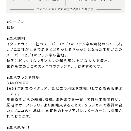
■シーズン
秋冬
■生地説明
イタリアカノニコ社のスーパー120’sのフランネル素材のシリーズ。
カノニコ社が世界で名をとどろかせるきっかけとなった生地がこの
スーパー120’sのフランネル生地。
秋冬にピッタリなフランネルの起毛感は上品な大人を演出。
世界も認めるこのカノニコのフランネル。おすすめです。
■生地ブランド説明
CANONICO
1663年創業のイタリア北部ビエラ地区を本拠地とする高級服地ミ
ルです。
良質原毛からの紡績、機織、染色までを一貫して自社工場で行い、
原毛はオーストラリアより直輸入することで、クラシカルで品質の高
いカノニコの生地は世界有数のトップアパレルメーカーにも採用さ
れております。
■生地原産地