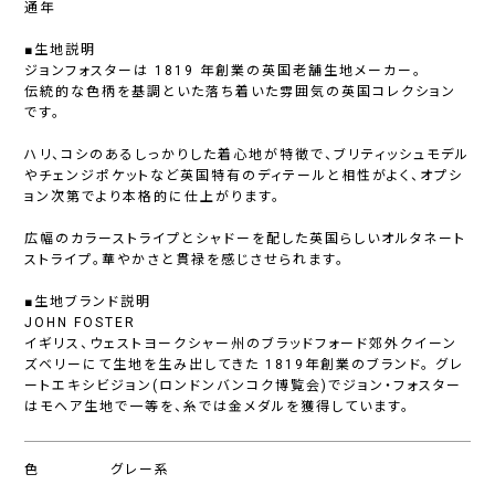
通年
■生地説明
ジョンフォスターは 1819 年創業の英国老舗生地メーカー。
伝統的な色柄を基調といた落ち着いた雰囲気の英国コレクション
です。
ハリ、コシのあるしっかりした着心地が特徴で、ブリティッシュモデル
やチェンジポケットなど英国特有のディテールと相性がよく、オプシ
ョン次第でより本格的に仕上がります。
広幅のカラーストライプとシャドーを配した英国らしいオルタネート
ストライプ。華やかさと貫禄を感じさせられます。
■生地ブランド説明
JOHN FOSTER
イギリス、ウェストヨークシャー州のブラッドフォード郊外クイーン
ズベリーにて生地を生み出してきた 1819年創業のブランド。 グレ
ートエキシビジョン(ロンドンバンコク博覧会)でジョン・フォスター
はモヘア生地で一等を、糸では金メダルを獲得しています。
色
グレー系