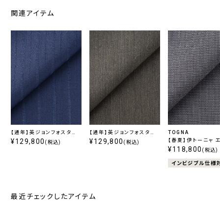
関連アイテム
【通年】英ジョンフォスター
【通年】英ジョンフォスター
TOGNA
エクストラファインウール
¥129,800
エクストラファインウール
¥129,800
【春夏】伊トーニャ 
(税込)
(税込)
ネイビーストライプ
グリーンヘリンボーン
ート ストレッチ グ
¥118,800
(税込)
インビジブル仕様
最近チェックしたアイテム