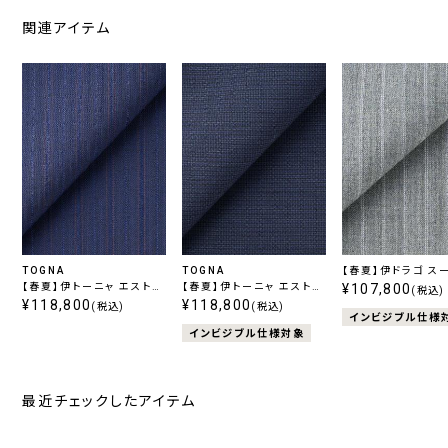
関連アイテム
TOGNA
TOGNA
【春夏】伊ドラゴ ス
【春夏】伊トーニャ エストラ
【春夏】伊トーニャ エストラ
130's Swing ス
¥107,800
(税込)
ート ストレッチ ネイビース
¥118,800
ート ストレッチ ネイビー千
¥118,800
ライトグレーストラ
(税込)
(税込)
インビジブル仕様
トライプ
鳥
インビジブル仕様対象
最近チェックしたアイテム