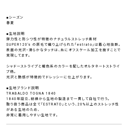
■シーズン
春夏
■生地説明
弾力性と防シワ性が特徴のナチュラルストレッチ素材
SUPER120’s の原毛で織り上げられた「estrato」は着心地抜群。
表面の光沢・滑らかなタッチは、糸にオフスケール加工を施すことで
実現してます。
シャドーストライプと暖色系のカラーを配したオルタネートストライ
プ柄。
光沢と艶感が特徴的でドレッシーに仕上がります。
■生地ブランド説明
TRABALDO TOGNA 1840
1840年設立、紡績から生地の製造まで一貫して自社で行う。
取り扱う商品は全て「ESTRATO」という、20%以上のストレッチ性
がある生地のため、
非常に着用しやすい生地です。