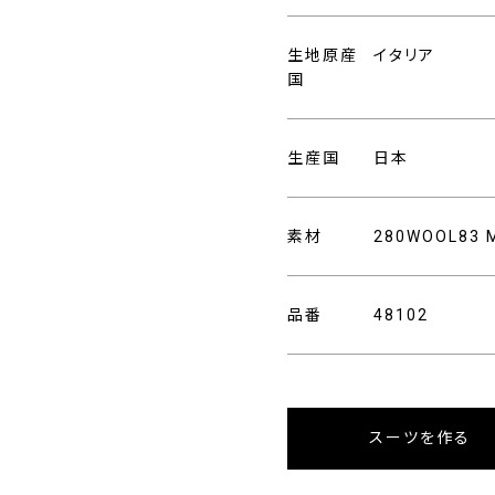
生地原産
イタリア
国
生産国
日本
素材
280WOOL83 
品番
48102
スーツを作る