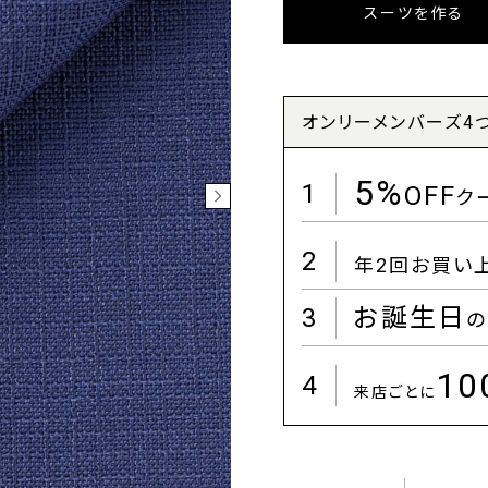
スーツを作る
オンリーメンバーズ4
5%
1
OFF
ク
2
年2回お買い
3
お誕生日
の
1
4
来店ごとに