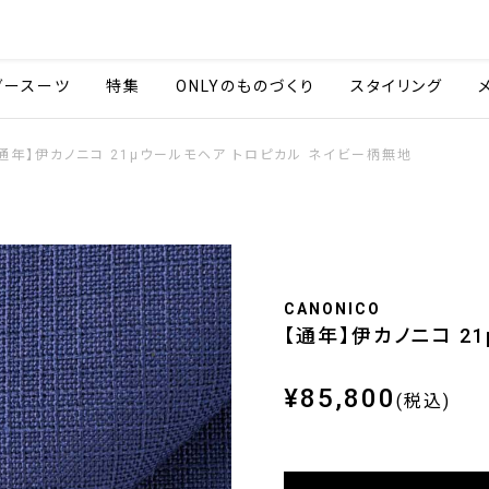
会社情報
採用情報
ご利用ガイ
ダースーツ
特集
ONLYのものづくり
スタイリング
通年】伊カノニコ 21μウールモヘア トロピカル ネイビー柄無地
CANONICO
【通年】伊カノニコ 2
¥85,800
(税込)