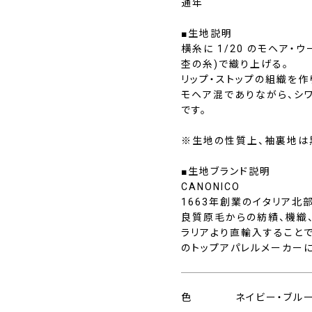
通年
■生地説明
横糸に 1/20 のモヘア・
杢の糸)で織り上げる。
リップ・ストップの組織を
モヘア混でありながら、シ
です。
※生地の性質上、袖裏地は
■生地ブランド説明
CANONICO
1663年創業のイタリア北
良質原毛からの紡績、機織
ラリアより直輸入すること
のトップアパレルメーカー
色
ネイビー・ブル