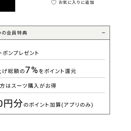
お気に入りに追加
つの会員特典
ーポンプレゼント
7%
上げ総額の
をポイント還元
方はスーツ購入がお得
00円分
のポイント加算(アプリのみ)