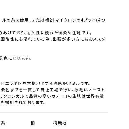
ウールの糸を使用、また縦横21マイクロンの4プライ(4つ
作りあげており、耐久性に優れた後染め生地です。
ワ回復性にも優れている為、出張が多い方にもおススメ
黒色になります。
部ビエラ地区を本拠地とする高級服地ミルです。
、染色までを一貫して自社工場で行い、原毛はオースト
で、クラシカルで品質の高いカノニコの生地は世界有数
にも採用されております。
ー系
柄
柄無地