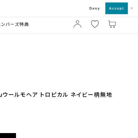
×
店舗一覧・来店予約
ド
Deny
Accept
メンバーズ特典
1μウールモヘア トロピカル ネイビー柄無地