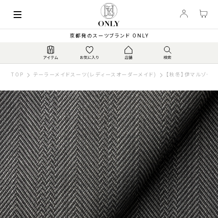
京都発のスーツブランド ONLY
TOP
テーラーメイドスーツ(レディースオーダーメイド)
【秋冬】伊マルゾット