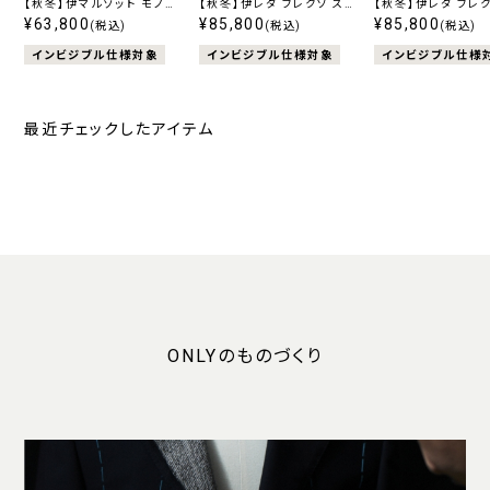
【秋冬】伊マルゾット モノス
【秋冬】伊レダ フレクソ スト
【秋冬】伊レダ フレク
トレッチ ネイビー へリンボ
¥63,800
レッチ ブラウン
¥85,800
レッチ ブルー
¥85,800
(税込)
(税込)
(税込)
ーン
インビジブル仕様対象
インビジブル仕様対象
インビジブル仕様
最近チェックしたアイテム
ONLYのものづくり