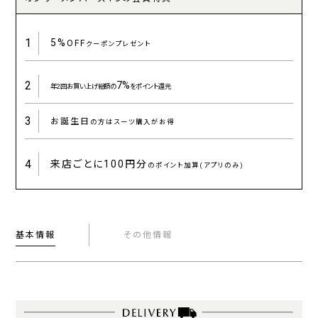
1
5%
OFF
クーポンプレゼント
2
7%
年2回お買い上げ総額の
をポイント還元
3
お誕生日
の方はスーツ購入がお得
4
来店ごとに
100円分
のポイント加算(アプリのみ)
基本情報
その他情報