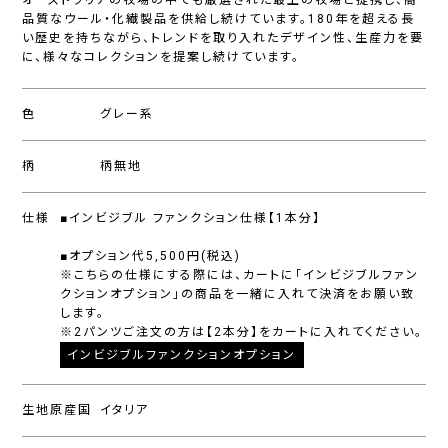
オーストラリアの牧場の中でも厳選された最上の牧場と提携し、高
品質なウール・化繊製品を供給し続けています。180年を超える長
い歴史を持ちながら、トレンドを取り入れたデザイン性、生産力を要
に、様々なコレクションを提案し続けています。
色
グレー系
柄
柄無地
仕様
■インビジブル ファンクション仕様【1本分】
■オプション代5,500円(税込)
※こちらの仕様にする際には、カートに「インビジブルファン
クションオプション」の商品を一緒に入れて決済をお願い致
します。
※2パンツご注文の方は【2本分】をカートに入れてください。
インビジブルファンクションオプション
生地原産国
イタリア