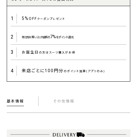
1
5%
OFF
クーポンプレゼント
2
7%
年2回お買い上げ総額の
をポイント還元
3
お誕生日
の方はスーツ購入がお得
4
来店ごとに
100円分
のポイント加算(アプリのみ)
基本情報
その他情報