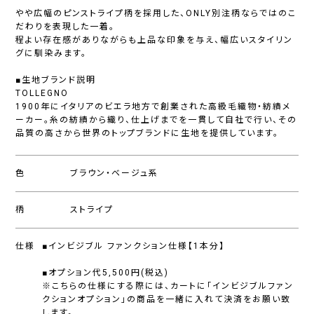
やや広幅のピンストライプ柄を採用した、ONLY別注柄ならではのこ
だわりを表現した一着。
程よい存在感がありながらも上品な印象を与え、幅広いスタイリン
グに馴染みます。
■生地ブランド説明
TOLLEGNO
1900年にイタリアのビエラ地方で創業された高級毛織物・紡績メ
ーカー。糸の紡績から織り、仕上げまでを一貫して自社で行い、その
品質の高さから世界のトップブランドに生地を提供しています。
色
ブラウン・ベージュ系
柄
ストライプ
仕様
■インビジブル ファンクション仕様【1本分】
■オプション代5,500円(税込)
※こちらの仕様にする際には、カートに「インビジブルファン
クションオプション」の商品を一緒に入れて決済をお願い致
します。