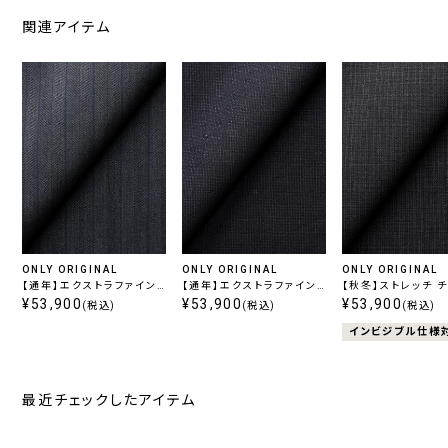
関連アイテム
ONLY ORIGINAL
ONLY ORIGINAL
ONLY ORIGINAL
【通年】エクストラファイン
【通年】エクストラファイン
【秋冬】ストレッチ 
ウール ブルーストライプ
¥53,900
ウール ネイビー無地
¥53,900
ル柄無地
¥53,900
(税込)
(税込)
(税込)
インビジブル仕様
最近チェックしたアイテム