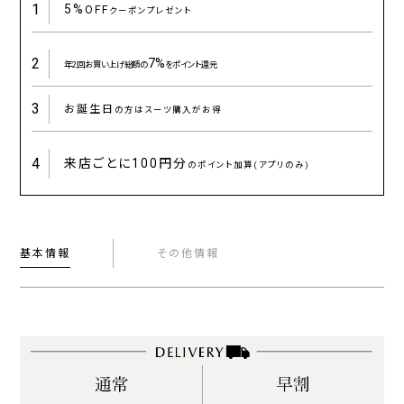
1
5%
OFF
クーポンプレゼント
2
7%
年2回お買い上げ総額の
をポイント還元
3
お誕生日
の方はスーツ購入がお得
4
来店ごとに
100円分
のポイント加算(アプリのみ)
基本情報
その他情報