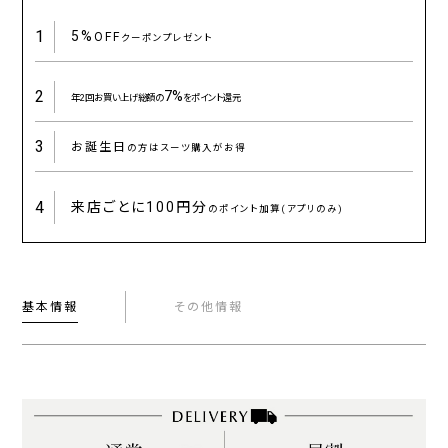
1
5%
OFF
クーポンプレゼント
2
7%
年2回お買い上げ総額の
をポイント還元
3
お誕生日
の方はスーツ購入がお得
4
来店ごとに
100円分
のポイント加算(アプリのみ)
基本情報
その他情報