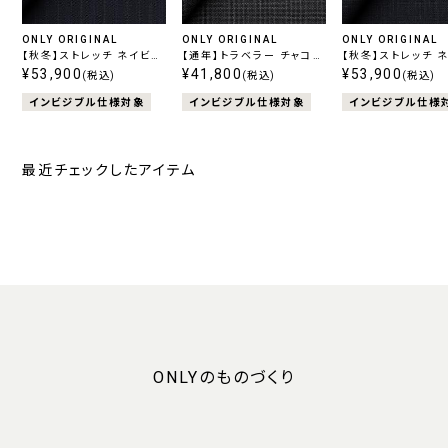
ONLY ORIGINAL
ONLY ORIGINAL
ONLY ORIGINAL
【秋冬】ストレッチ ネイビー
【通年】トラベラー チャコー
【秋冬】ストレッチ 
ストライプ
¥53,900
ル柄無地
¥41,800
柄無地
¥53,900
(税込)
(税込)
(税込)
インビジブル仕様対象
インビジブル仕様対象
インビジブル仕様
最近チェックしたアイテム
ONLYのものづくり