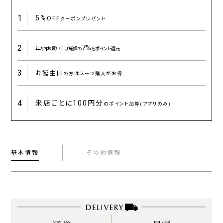
1
5%
OFF
クーポンプレゼント
2
7%
年2回お買い上げ総額の
をポイント還元
3
お誕生日
の方はスーツ購入がお得
4
来店ごとに
100円分
のポイント加算(アプリのみ)
基本情報
その他情報