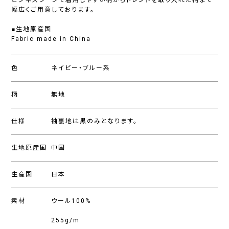
ビジネスシーンで着用しやすい柄からトレンドを取り入れた柄まで
幅広くご用意しております。
■生地原産国
Fabric made in China
色
ネイビー・ブルー系
柄
無地
仕様
袖裏地は黒のみとなります。
生地原産国
中国
生産国
日本
素材
ウール100%
255g/m