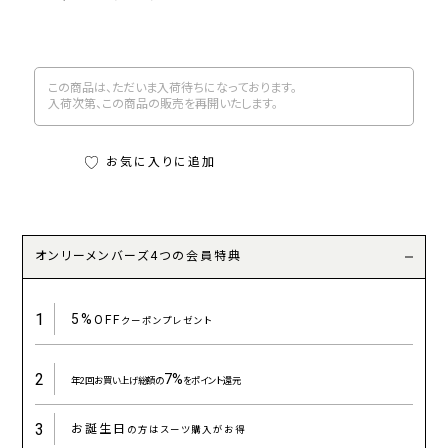
この商品は、ただいま入荷待ちになっております。
入荷次第、この商品の販売を再開いたします。
お気に入りに追加
オンリーメンバーズ4つの会員特典
1
5%
OFF
クーポンプレゼント
2
7%
年2回お買い上げ総額の
をポイント還元
3
お誕生日
の方はスーツ購入がお得