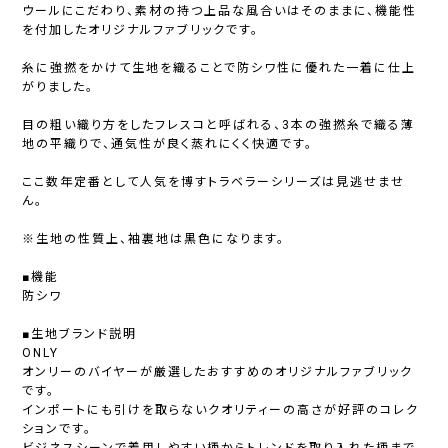
ウールにこだわり、素材の持つ上品な風合いはそのままに、機能性
を付加したオリジナルファブリックです。
糸に強撚をかけて生地を織ることで防シワ性に優れた一着に仕上
がりました。
目の粗い織り方をしたフレスコと呼ばれる、3本の強撚糸で織る薄
地の平織りで、通気性が良く蒸れにくく快適です。
ここ数年定番として人気を博すトラベラーシリーズは見逃せませ
ん。
※生地の性質上、袖裏地は黒色になります。
■機能
防シワ
■生地ブランド説明
ONLY
オンリーのバイヤーが厳選したおすすめのオリジナルファブリック
です。
インポートにも引けを取らないクオリティーの高さが好評のコレク
ションです。