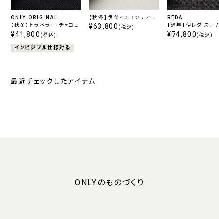
ONLY ORIGINAL
【秋冬】伊ヴィスコンティ コ
REDA
【秋冬】トラベラー チャコー
ーデュロイ
¥63,800
【通年】伊レダ スー
(税込)
ル無地
¥41,800
130’s
¥74,800
(税込)
(税込)
インビジブル仕様対象
最近チェックしたアイテム
ONLYのものづくり