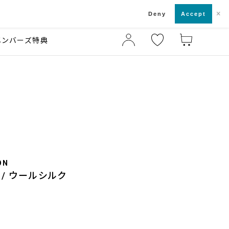
×
店舗一覧・来店予約
ド
Deny
Accept
メンバーズ特典
ON
/ ウールシルク