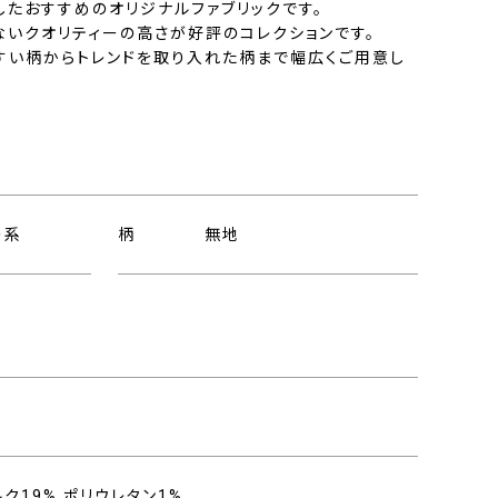
したおすすめのオリジナルファブリックです。
ないクオリティーの高さが好評のコレクションです。
すい柄からトレンドを取り入れた柄まで幅広くご用意し
ー系
柄
無地
ルク19%,ポリウレタン1%