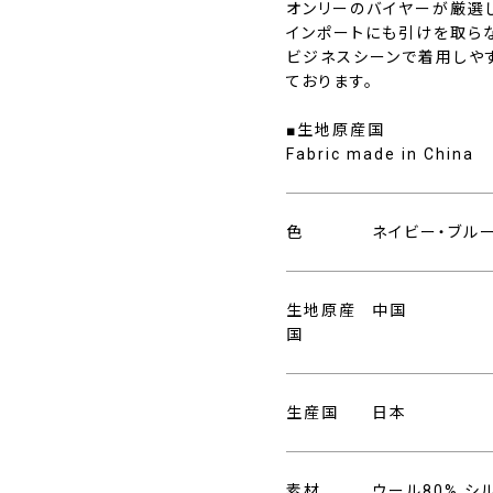
オンリーのバイヤーが厳選
インポートにも引けを取ら
ビジネスシーンで着用しや
ております。
■生地原産国
Fabric made in China
色
ネイビー・ブル
生地原産
中国
国
生産国
日本
素材
ウール80%,シ