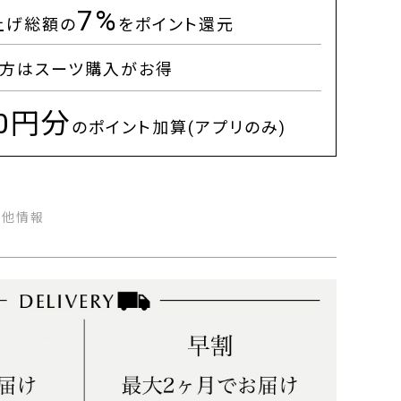
7%
上げ総額の
をポイント還元
方はスーツ購入がお得
00円分
のポイント加算(アプリのみ)
の他情報