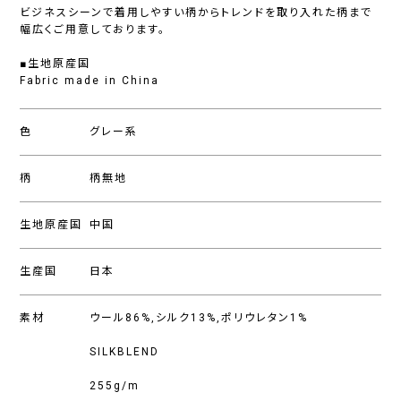
ビジネスシーンで着用しやすい柄からトレンドを取り入れた柄まで
幅広くご用意しております。
■生地原産国
Fabric made in China
色
グレー系
柄
柄無地
生地原産国
中国
生産国
日本
素材
ウール86%,シルク13%,ポリウレタン1%
SILKBLEND
255g/m