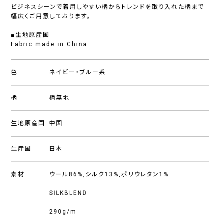
ビジネスシーンで着用しやすい柄からトレンドを取り入れた柄まで
幅広くご用意しております。
■生地原産国
Fabric made in China
色
ネイビー・ブルー系
柄
柄無地
生地原産国
中国
生産国
日本
素材
ウール86%,シルク13%,ポリウレタン1%
SILKBLEND
290g/m