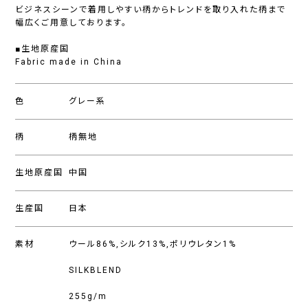
ビジネスシーンで着用しやすい柄からトレンドを取り入れた柄まで
幅広くご用意しております。
■生地原産国
Fabric made in China
色
グレー系
柄
柄無地
生地原産国
中国
生産国
日本
素材
ウール86%,シルク13%,ポリウレタン1%
SILKBLEND
255g/m