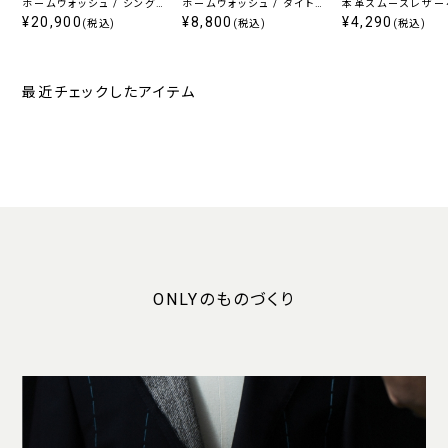
ホームウォッシュ / シング
ホームウォッシュ / タイトス
本革スムースレザー
ルジャケット ブラック無地
¥20,900
カート 定番ブラック無地
¥8,800
ブラック
¥4,290
(税込)
(税込)
(税込)
定番
最近チェックしたアイテム
ONLYのものづくり