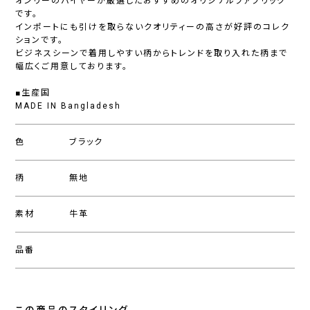
オンリーのバイヤーが厳選したおすすめのオリジナルファブリック
です。
インポートにも引けを取らないクオリティーの高さが好評のコレク
ションです。
ビジネスシーンで着用しやすい柄からトレンドを取り入れた柄まで
幅広くご用意しております。
■生産国
MADE IN Bangladesh
色
ブラック
柄
無地
素材
牛革
品番