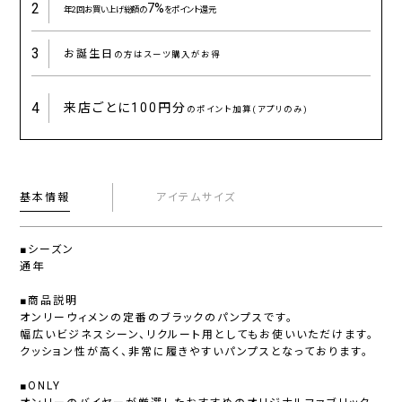
2
7%
年2回お買い上げ総額の
をポイント還元
3
お誕生日
の方はスーツ購入がお得
4
来店ごとに
100円分
のポイント加算(アプリのみ)
基本情報
アイテムサイズ
■シーズン
通年
■商品説明
オンリーウィメンの定番のブラックのパンプスです。
幅広いビジネスシーン、リクルート用としてもお使いいただけます。
クッション性が高く、非常に履きやすいパンプスとなっております。
■ONLY