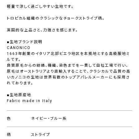
軽量で涼しく過ごしやすい生地です。
トロピカル組織のクラシックなチョークストライプ柄。
英国的な上品さと、力強さを感じます。
■生地ブランド説明
CANONICO
1663年創業のイタリア北部ビエラ地区を本拠地とする高級服地ミ
ルです。
良質原毛からの紡績、機織、染色までを一貫して自社工場で行い、
原毛はオーストラリアより直輸入することで、クラシカルで品質の高
いカノニコの生地は世界有数のトップアパレルメーカーにも採用さ
れております。
■生地原産地
Fabric made in Italy
色
ネイビー・ブルー系
柄
ストライプ