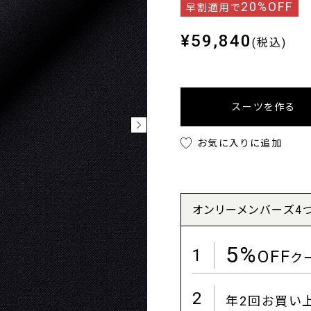
20%OFF
早割適用で
¥59,840
(税込)
スーツを作る
お気に入りに追加
オンリーメンバーズ4
5%
1
OFF
ク
2
年2回お買い