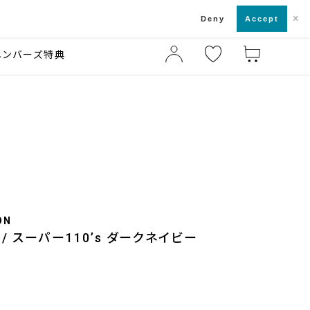
×
店舗一覧・来店予約
ド
Deny
Accept
メンバーズ特典
ON
/ スーパー110’s ダークネイビー