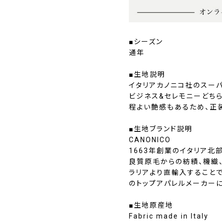
■シーズン
通年
■生地説明
イタリアカノニコ社のスーパ
ビジネス&セレモニーどち
程よい艶感もあるため、正
■生地ブランド説明
CANONICO
1663年創業のイタリア北
良質原毛からの紡績、機織
ラリアより直輸入すること
のトップアパレルメーカー
■生地原産地
Fabric made in Italy