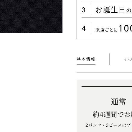
3
お誕生日
の
1
4
来店ごとに
基本情報
そ