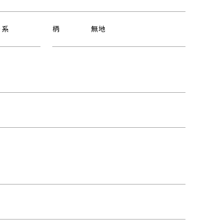
ー系
柄
無地