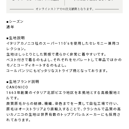
■シーズン
通年
■生地説明
イタリアカノニコ社のスーパー110’sを使用したセレモニー兼用コ
レクション。
生地はしっとりとした質感で柔らかく非常に着やすいです。
ベスト付きで着るのもよし、それぞれをセパレートして単品でほかの
モノとコーディネートするのもよし。
コールパンツにもピッタリなストライプ柄となっております。
■生地ブランド説明
CANONICO
1663年創業のイタリア北部ビエラ地区を本拠地とする高級服地ミ
ルです。
良質原毛からの紡績、機織、染色までを一貫して自社工場で行い、
原毛はオーストラリアより直輸入することで、クラシカルで品質の高
いカノニコの生地は世界有数のトップアパレルメーカーにも採用さ
れております。