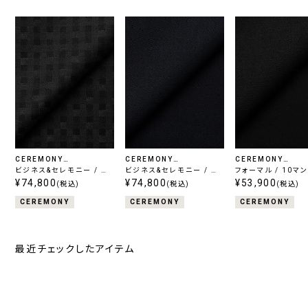
CEREMONY
CEREMONY
CEREMONY
COLLECTION
ビジネス&セレモニー / ス
COLLECTION
ビジネス&セレモニー / タ
COLLECTION
フォーマル / 10マ
ーパー130's チャコール
¥74,800
キシードクロス ミッドナイ
¥74,800
パーブラック
¥53,900
(税込)
(税込)
(税込)
トネイビー
CEREMONY
CEREMONY
CEREMONY
最近チェックしたアイテム