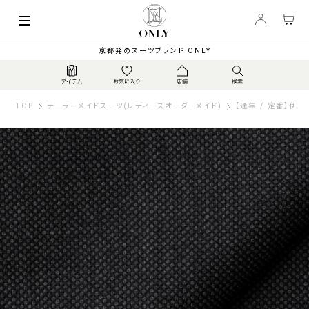
京都発のスーツブランド ONLY
TOP
テーラーメイドスーツ(レディースオーダーメイド)
【通年 / 定番】伊カ