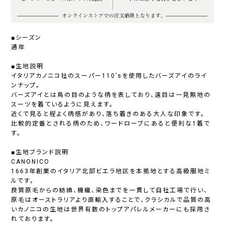
■シーズン
通年
■生地説明
イタリアカノニコ社のスーパー110’sを使用したバーズアイのライ
ンナップ。
バーズアイとは鳥の目のような柄を表しており、遠目は一見無地の
スーツを着ているように見えます。
近くで見ると程よく柄感があり、落ち着きのある大人な印象です。
比較的定番とされる柄のため、ワードローブにあると便利な1着で
す。
■生地ブランド説明
CANONICO
1663年創業のイタリア北部ビエラ地区を本拠地とする高級服地ミ
ルです。
良質原毛からの紡績、機織、染色までを一貫して自社工場で行い、
原毛はオーストラリアより直輸入することで、クラシカルで品質の高
いカノニコの生地は世界有数のトップアパレルメーカーにも採用さ
れております。