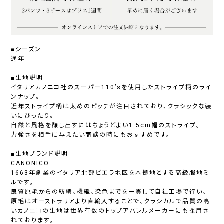
■シーズン
通年
■生地説明
イタリアカノニコ社のスーパー110’sを使用したストライプ柄のライ
ンナップ。
近年ストライプ柄は太めのピッチが注目されており、クラシックな装
いにぴったり。
自然と風格を醸し出すにはちょうどよい1.5cm幅のストライプ。
力強さを相手に与えたい商談の時にもおすすめです。
■生地ブランド説明
CANONICO
1663年創業のイタリア北部ビエラ地区を本拠地とする高級服地ミ
ルです。
良質原毛からの紡績、機織、染色までを一貫して自社工場で行い、
原毛はオーストラリアより直輸入することで、クラシカルで品質の高
いカノニコの生地は世界有数のトップアパレルメーカーにも採用さ
れております。