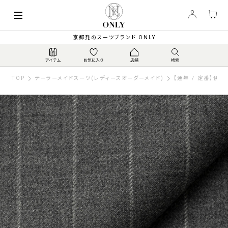
京都発のスーツブランド ONLY
TOP
テーラーメイドスーツ(レディースオーダーメイド)
【通年 / 定番】伊カ