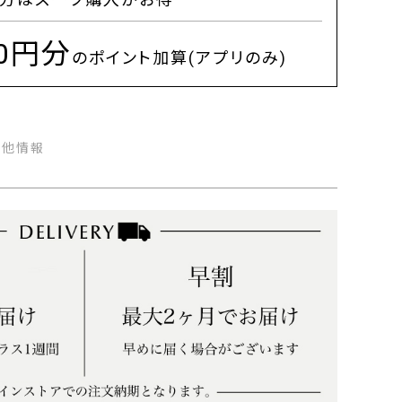
00円分
のポイント加算(アプリのみ)
の他情報