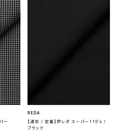
REDA
ーパー
【通年 / 定番】伊レダ スーパー110's /
ブラック