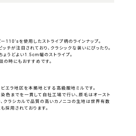
ー110’sを使用したストライプ柄のラインナップ。
ピッチが注目されており、クラシックな装いにぴったり。
ょうどよい1.5cm幅のストライプ。
談の時にもおすすめです。
部ビエラ地区を本拠地とする高級服地ミルです。
、染色までを一貫して自社工場で行い、原毛はオースト
で、クラシカルで品質の高いカノニコの生地は世界有数
にも採用されております。