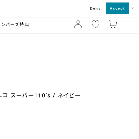
×
店舗一覧・来店予約
ド
Deny
Accept
メンバーズ特典
ニコ スーパー110’s / ネイビー