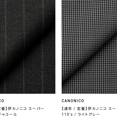
CO
CANONICO
 定番】伊カノニコ スーパー
【通年 / 定番】伊カノニコ ス
/ チャコール
110's / ライトグレー