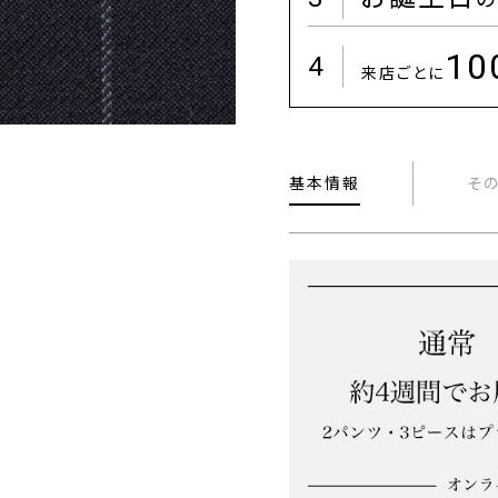
1
4
来店ごとに
基本情報
そ