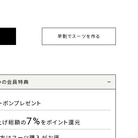
早割でスーツを作る
つの会員特典
ーポンプレゼント
7%
上げ総額の
をポイント還元
方はスーツ購入がお得