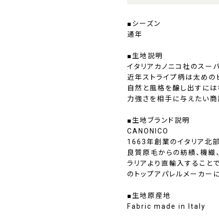
■シーズン
通年
■生地説明
イタリアカノニコ社のスーパ
近年ストライプ柄は太めの
自然と風格を醸し出すにはち
力強さを相手に与えたい商
■生地ブランド説明
CANONICO
1663年創業のイタリア北
良質原毛からの紡績、機織
ラリアより直輸入すること
のトップアパレルメーカー
■生地原産地
Fabric made in Italy