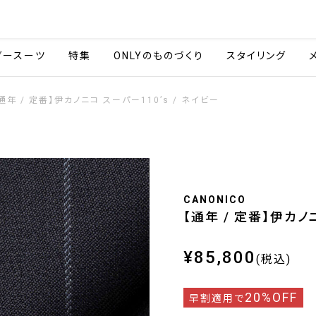
会社情報
採用情報
ご利用ガイ
ダースーツ
特集
ONLYのものづくり
スタイリング
通年 / 定番】伊カノニコ スーパー110’s / ネイビー
CANONICO
【通年 / 定番】伊カノ
¥85,800
(税込)
20%OFF
早割適用で