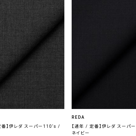
REDA
定番】伊レダ スーパー110's /
【通年 / 定番】伊レダ スーパー1
ネイビー