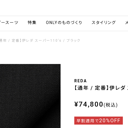
会社情報
採用情報
ご利用ガイ
ダースーツ
特集
ONLYのものづくり
スタイリング
通年 / 定番】伊レダ スーパー110’s / ブラック
REDA
【通年 / 定番】伊レダ 
¥74,800
(税込)
20%OFF
早割適用で