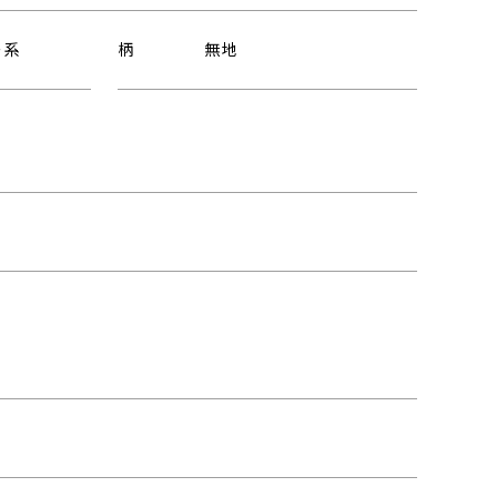
ー系
柄
無地