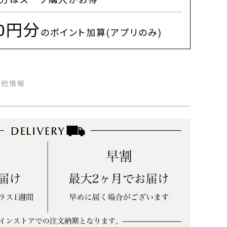
00円分
のポイント加算(アプリのみ)
の他情報