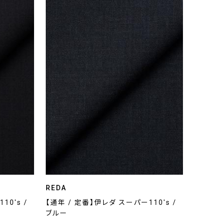
REDA
10's /
【通年 / 定番】伊レダ スーパー110's /
ブルー