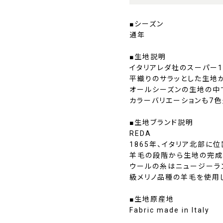
■シーズン
通年
■生地説明
イタリアレダ社のスーパー1
平織りのサラッとした生地
オールシーズンの生地の中
カラーバリエーションも7
■生地ブランド説明
REDA
1865年、イタリア北部に
羊毛の段階から生地の完成
ウールの糸はニュージーラ
級メリノ品種の羊毛を使用
■生地原産地
Fabric made in Italy