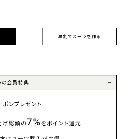
早割でスーツを作る
つの会員特典
ーポンプレゼント
7%
上げ総額の
をポイント還元
方はスーツ購入がお得