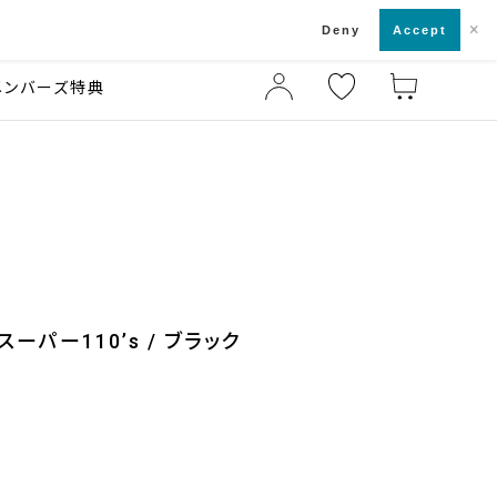
×
店舗一覧・来店予約
ド
Deny
Accept
メンバーズ特典
スーパー110’s / ブラック