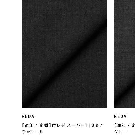
REDA
REDA
【通年 / 定番】伊レダ スーパー110's /
【通年 / 
チャコール
グレー