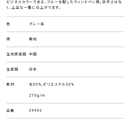
ビジネスカラーである、ブルーを配したウィンドペン柄。派手さはな
く、上品な一着に仕上がります。
色
グレー系
柄
無地
生地原産国
中国
生産国
日本
素材
毛50%,ポリエステル50%
275g/m
品番
59992