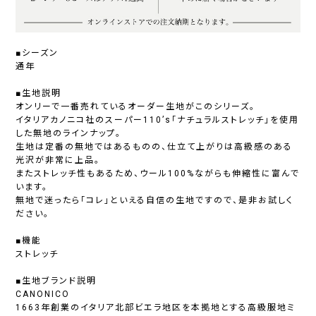
■シーズン
通年
■生地説明
オンリーで一番売れているオーダー生地がこのシリーズ。
イタリアカノニコ社のスーパー110’s「ナチュラルストレッチ」を使用
した無地のラインナップ。
生地は定番の無地ではあるものの、仕立て上がりは高級感のある
光沢が非常に上品。
またストレッチ性もあるため、ウール100%ながらも伸縮性に富んで
います。
無地で迷ったら「コレ」といえる自信の生地ですので、是非お試しく
ださい。
■機能
ストレッチ
■生地ブランド説明
CANONICO
1663年創業のイタリア北部ビエラ地区を本拠地とする高級服地ミ