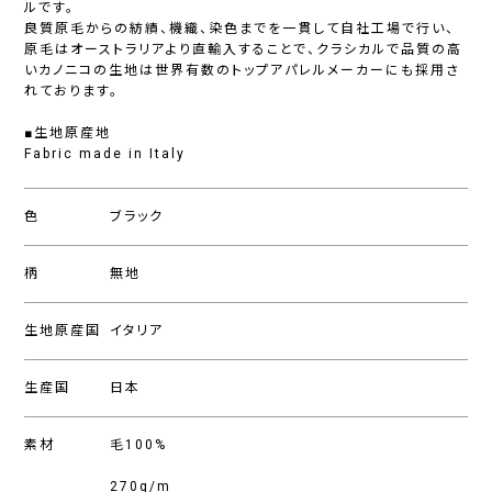
ルです。
良質原毛からの紡績、機織、染色までを一貫して自社工場で行い、
原毛はオーストラリアより直輸入することで、クラシカルで品質の高
いカノニコの生地は世界有数のトップアパレルメーカーにも採用さ
れております。
■生地原産地
Fabric made in Italy
色
ブラック
柄
無地
生地原産国
イタリア
生産国
日本
素材
毛100%
270g/m