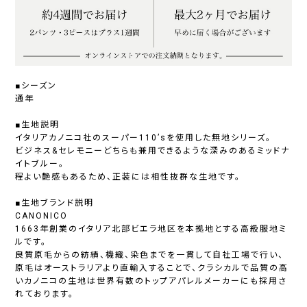
■シーズン
通年
■生地説明
イタリアカノニコ社のスーパー110’sを使用した無地シリーズ。
ビジネス&セレモニーどちらも兼用できるような深みのあるミッドナ
イトブルー。
程よい艶感もあるため、正装には相性抜群な生地です。
■生地ブランド説明
CANONICO
1663年創業のイタリア北部ビエラ地区を本拠地とする高級服地ミ
ルです。
良質原毛からの紡績、機織、染色までを一貫して自社工場で行い、
原毛はオーストラリアより直輸入することで、クラシカルで品質の高
いカノニコの生地は世界有数のトップアパレルメーカーにも採用さ
れております。