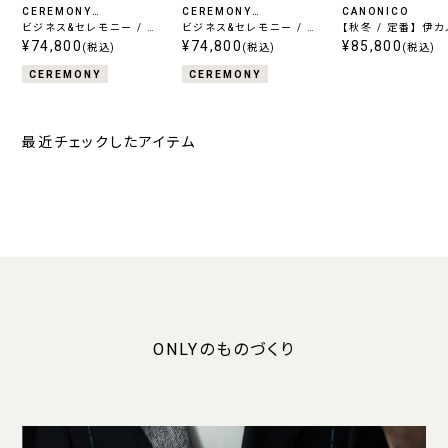
CEREMONY
CEREMONY
CANONICO
COLLECTION
ビジネス&セレモニー / ス
COLLECTION
ビジネス&セレモニー / ス
【秋冬 / 定番】 伊
ーパー110's ブラック
¥74,800
¥74,800
ーパー110's ライトグレー
フランネル / ネイビ
¥85,800
(税込)
(税込)
(税込)
CEREMONY
CEREMONY
最近チェックしたアイテム
ONLYのものづくり