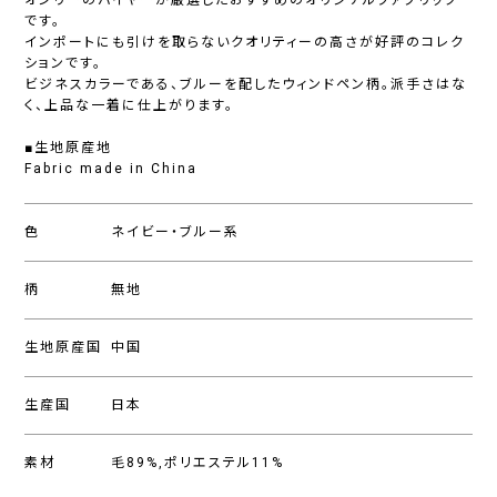
オンリーのバイヤーが厳選したおすすめのオリジナルファブリック
です。
インポートにも引けを取らないクオリティーの高さが好評のコレク
ションです。
ビジネスカラーである、ブルーを配したウィンドペン柄。派手さはな
く、上品な一着に仕上がります。
■生地原産地
Fabric made in China
色
ネイビー・ブルー系
柄
無地
生地原産国
中国
生産国
日本
素材
毛89%,ポリエステル11%