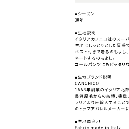
■シーズン
通年
■生地説明
イタリアカノニコ社のスーパ
生地はしっとりとした質感
ベスト付きで着るのもよし
ネートするのもよし。
コールパンツにもピッタリな
■生地ブランド説明
CANONICO
1663年創業のイタリア北
良質原毛からの紡績、機織
ラリアより直輸入すること
のトップアパレルメーカー
■生地原産地
Fabric made in Italy