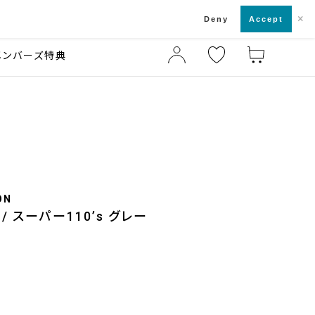
×
店舗一覧・来店予約
ド
Deny
Accept
メンバーズ特典
ON
 スーパー110’s グレー