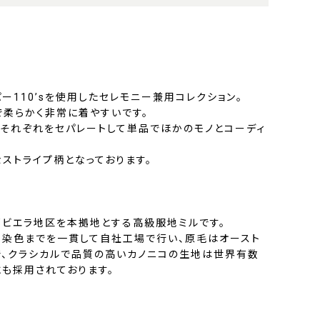
ー110’sを使用したセレモニー兼用コレクション。
で柔らかく非常に着やすいです。
、それぞれをセパレートして単品でほかのモノとコーディ
ストライプ柄となっております。
部ビエラ地区を本拠地とする高級服地ミルです。
、染色までを一貫して自社工場で行い、原毛はオースト
で、クラシカルで品質の高いカノニコの生地は世界有数
にも採用されております。