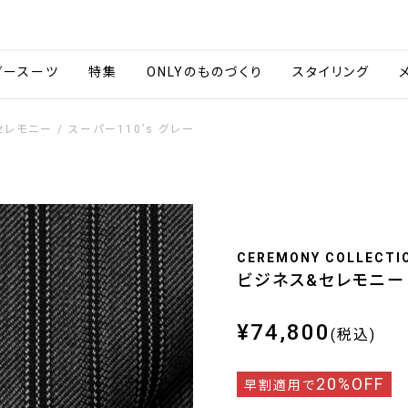
会社情報
採用情報
ご利用ガイ
ダースーツ
特集
ONLYのものづくり
スタイリング
レモニー / スーパー110’s グレー
CEREMONY COLLECTI
ビジネス&セレモニー /
¥74,800
(税込)
20%OFF
早割適用で