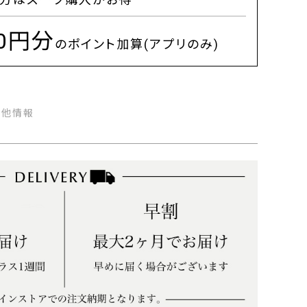
00円分
のポイント加算(アプリのみ)
の他情報