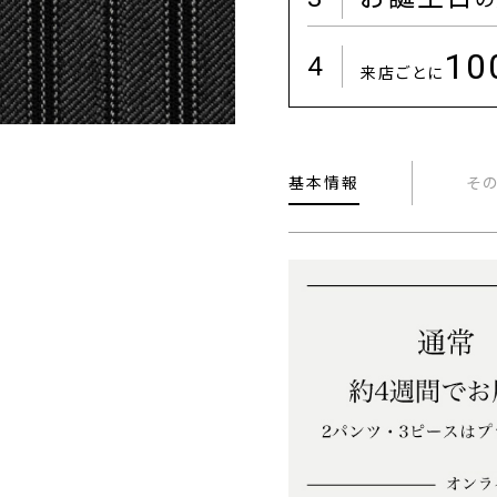
1
4
来店ごとに
基本情報
そ