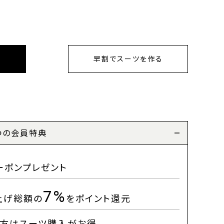
早割でスーツを作る
つの会員特典
ーポンプレゼント
7%
上げ総額の
をポイント還元
方はスーツ購入がお得