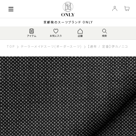
京都発のスーツブランド ONLY
TOP
テーラーメイドスーツ(オーダースーツ)
【通年 / 定番】伊カノニコ スー