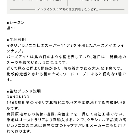
■シーズン
通年
■生地説明
イタリアカノニコ社のスーパー110’sを使用したバーズアイのライ
ンナップ。
バーズアイとは鳥の目のような柄を表しており、遠目は一見無地の
スーツを着ているように見えます。
近くで見ると程よく柄感があり、落ち着きのある大人な印象です。
比較的定番とされる柄のため、ワードローブにあると便利な1着で
す。
■生地ブランド説明
CANONICO
1663年創業のイタリア北部ビエラ地区を本拠地とする高級服地ミ
ルです。
良質原毛からの紡績、機織、染色までを一貫して自社工場で行い、
原毛はオーストラリアより直輸入することで、クラシカルで品質の高
いカノニコの生地は世界有数のトップアパレルメーカーにも採用さ
れております。