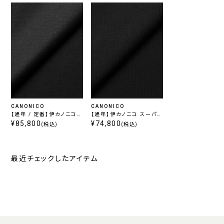
CANONICO
CANONICO
【通年 / 定番】伊カノニコ
【通年】伊カノニコ スーパー
スーパーソニック / ブラッ
¥85,800
110's / BLACK
¥74,800
(税込)
(税込)
ク
最近チェックしたアイテム