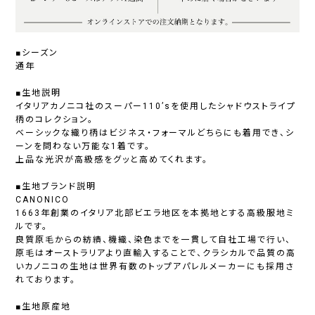
■シーズン
通年
■生地説明
イタリアカノニコ社のスーパー110’sを使用したシャドウストライプ
柄のコレクション。
ベーシックな織り柄はビジネス・フォーマルどちらにも着用でき、シ
ーンを問わない万能な1着です。
上品な光沢が高級感をグッと高めてくれます。
■生地ブランド説明
CANONICO
1663年創業のイタリア北部ビエラ地区を本拠地とする高級服地ミ
ルです。
良質原毛からの紡績、機織、染色までを一貫して自社工場で行い、
原毛はオーストラリアより直輸入することで、クラシカルで品質の高
いカノニコの生地は世界有数のトップアパレルメーカーにも採用さ
れております。
■生地原産地