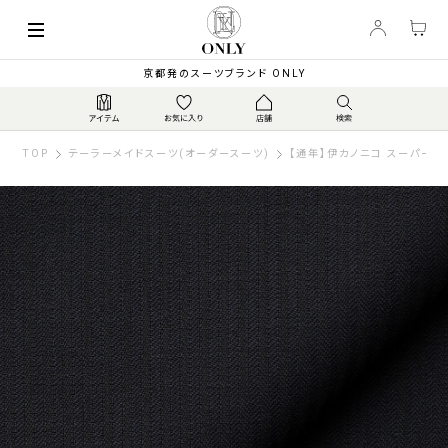
京都発のスーツブランド ONLY
TOP
テーラーメイドスーツ(オーダースーツ)
【通年】伊カノニコ スーパー110