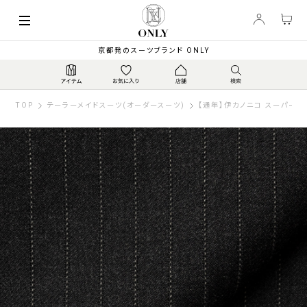
京都発のスーツブランド ONLY
TOP
テーラーメイドスーツ(オーダースーツ)
【通年】伊カノニコ スーパー110