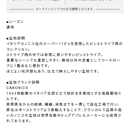
■シーズン
通年
■生地説明
イタリアカノニコ社のスーパー110’sを使用したピンストライプ柄の
コレクション。
ストライプ柄の中では非常に使いやすいピンストライプ。
重要なシーンでも重宝しやすく、無地以外の定番としてワードロー
ブに1着あると便利です。
ほどよい光沢感もあり、仕立て映えしやすい生地です。
■生地ブランド説明
CANONICO
1663年創業のイタリア北部ビエラ地区を本拠地とする高級服地ミ
ルです。
良質原毛からの紡績、機織、染色までを一貫して自社工場で行い、
原毛はオーストラリアより直輸入することで、クラシカルで品質の高
いカノニコの生地は世界有数のトップアパレルメーカーにも採用さ
れております。