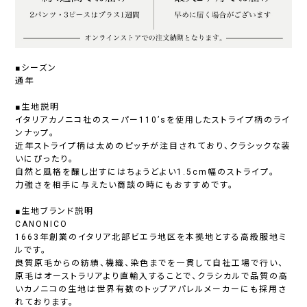
■シーズン
通年
■生地説明
イタリアカノニコ社のスーパー110’sを使用したストライプ柄のライ
ンナップ。
近年ストライプ柄は太めのピッチが注目されており、クラシックな装
いにぴったり。
自然と風格を醸し出すにはちょうどよい1.5cm幅のストライプ。
力強さを相手に与えたい商談の時にもおすすめです。
■生地ブランド説明
CANONICO
1663年創業のイタリア北部ビエラ地区を本拠地とする高級服地ミ
ルです。
良質原毛からの紡績、機織、染色までを一貫して自社工場で行い、
原毛はオーストラリアより直輸入することで、クラシカルで品質の高
いカノニコの生地は世界有数のトップアパレルメーカーにも採用さ
れております。