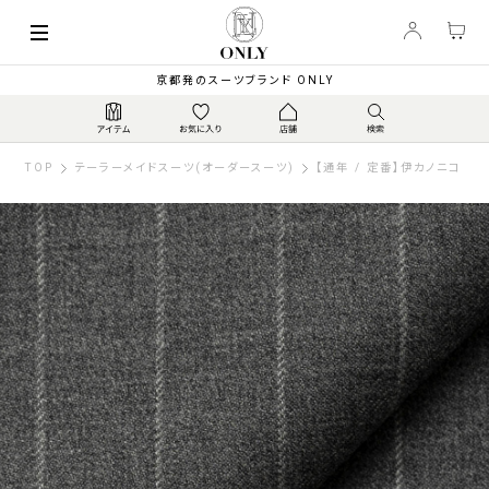
京都発のスーツブランド ONLY
TOP
テーラーメイドスーツ(オーダースーツ)
【通年 / 定番】伊カノニコ スー