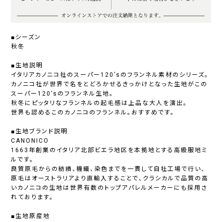
■シーズン
秋冬
■生地説明
イタリアカノニコ社のスーパー120’sのフランネル素材のシリーズ。
カノニコ社が世界で名をとどろかせるきっかけとなった生地がこの
スーパー120’sのフランネル生地。
秋冬にピッタリなフランネルの起毛感は上品な大人を演出。
世界も認めるこのカノニコのフランネル。おすすめです。
■生地ブランド説明
CANONICO
1663年創業のイタリア北部ビエラ地区を本拠地とする高級服地ミ
ルです。
良質原毛からの紡績、機織、染色までを一貫して自社工場で行い、
原毛はオーストラリアより直輸入することで、クラシカルで品質の高
いカノニコの生地は世界有数のトップアパレルメーカーにも採用さ
れております。
■生地原産地