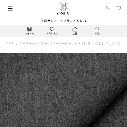
京都発のスーツブランド ONLY
TOP
テーラーメイドスーツ(オーダースーツ)
【秋冬 / 定番】 伊カノニコ フ