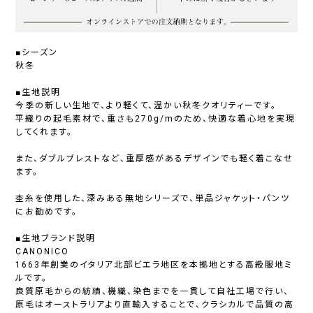
■シーズン
秋冬
■生地説明
今季の新しい生地で、より軽くて、温かい秋冬クオリティーです。
平織りの起毛素材で、重さも270g/mのため、快適な着心地を実現
してくれます。
また、ダブルブレストなど、重厚感があるデザインでも軽く着こなせ
ます。
杢糸を使用した、深みある無地シリーズで、単品ジャケット・パンツ
にお勧めです。
■生地ブランド説明
CANONICO
1663年創業のイタリア北部ビエラ地区を本拠地とする高級服地ミ
ルです。
良質原毛からの紡績、機織、染色までを一貫して自社工場で行い、
原毛はオーストラリアより直輸入することで、クラシカルで品質の高