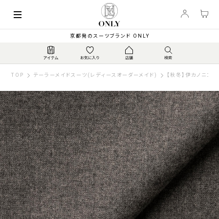
京都発のスーツブランド ONLY
TOP
テーラーメイドスーツ(レディースオーダーメイド)
【秋冬】伊カノニコ MI