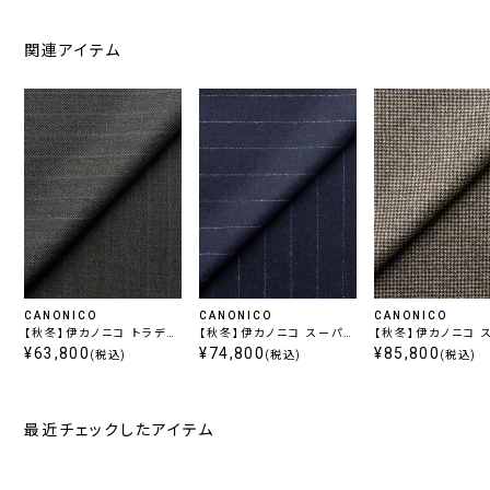
関連アイテム
CANONICO
CANONICO
CANONICO
【秋冬】伊カノニコ トラディ
【秋冬】伊カノニコ スーパー
【秋冬】伊カノニコ 
ショナルウーステッド / チャ
¥63,800
120’s フランネル ネイビー
¥74,800
120’s サキソニー
¥85,800
(税込)
(税込)
(税込)
コール
最近チェックしたアイテム