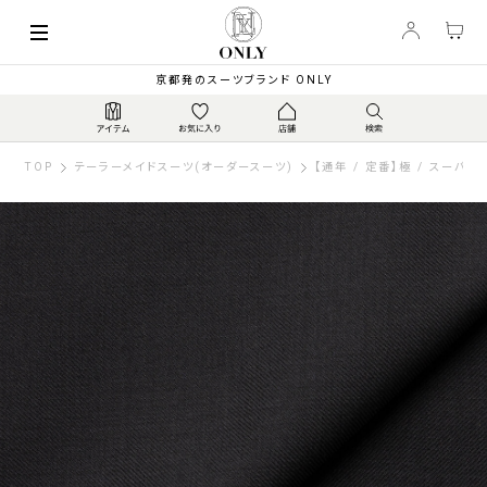
京都発のスーツブランド ONLY
TOP
テーラーメイドスーツ(オーダースーツ)
【通年 / 定番】極 / スーパー