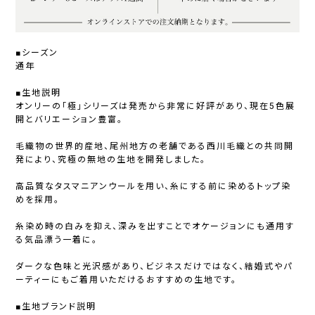
■シーズン
通年
■生地説明
オンリーの「極」シリーズは発売から非常に好評があり、現在5色展
開とバリエーション豊富。
毛織物の世界的産地、尾州地方の老舗である西川毛織との共同開
発により、究極の無地の生地を開発しました。
高品質なタスマニアンウールを用い、糸にする前に染めるトップ染
めを採用。
糸染め時の白みを抑え、深みを出すことでオケージョンにも通用す
る気品漂う一着に。
ダークな色味と光沢感があり、ビジネスだけではなく、結婚式やパ
ーティーにもご着用いただけるおすすめの生地です。
■生地ブランド説明