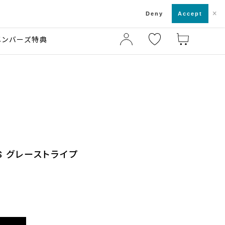
×
店舗一覧・来店予約
ド
Deny
Accept
メンバーズ特典
S グレーストライプ