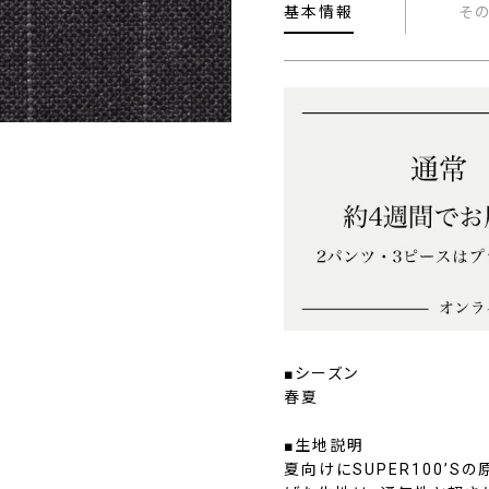
基本情報
そ
■シーズン
春夏
■生地説明
夏向けにSUPER100’S