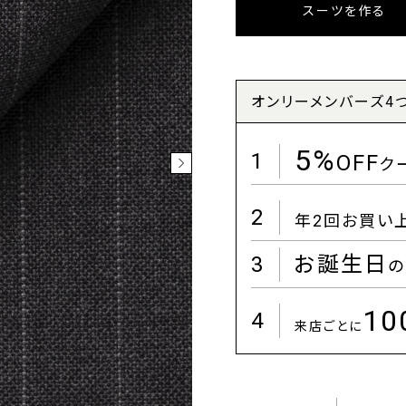
スーツを作る
オンリーメンバーズ4
5%
1
OFF
ク
2
年2回お買い
3
お誕生日
の
1
4
来店ごとに