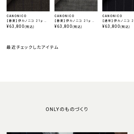
CANONICO
CANONICO
CANONICO
【春夏】伊カノニコ 21μ ラ
【春夏】伊カノニコ 21μ ラ
【通年】伊カノニコ 21μ プ
スティックトロピカル ブラ
¥63,800
スティックトロピカル
¥63,800
リュネル ネイビース
¥63,800
(税込)
(税込)
(税込)
ウンストライプ
GREY
プ
最近チェックしたアイテム
ONLYのものづくり