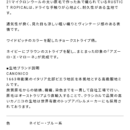
21マイクロンウールの太い原毛で作った糸で織られているRUSTIC
T ROPICALは、ドライな手触りが心地よく、耐久性がある生地で
す。
通気性が良く、見た目も涼しい粗い織りとヴィンテージ感のある表
情です。
ワイドピッチのカラーを配したチョークストライプ柄。
ネイビーにブラウンのストライプを配し、まとまった印象の「アズー
ロ・エ・マローネ」が完成です。
■生地ブランド説明
CANONICO
1663年創業のイタリア北部ビエラ地区を本拠地とする高級服地ミ
ルです。
良質原毛からの紡績、機織、染色までを一貫して自社工場で行い、
原毛はオーストラリアより直輸入することで、クラシカルで品質の高
いカノニコの生地は世界有数のトップアパレルメーカーにも採用さ
れております。
色
ネイビー・ブルー系