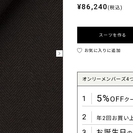
¥86,240
(税込)
スーツを作る
お気に入りに追加
オンリーメンバーズ4
5%
1
OFF
ク
2
年2回お買い
3
お誕生日
の