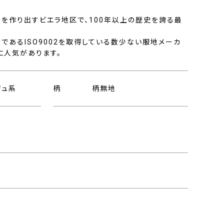
を作り出すビエラ地区で、100年以上の歴史を誇る最
であるISO9002を取得している数少ない服地メーカ
に人気があります。
ジュ系
柄
柄無地