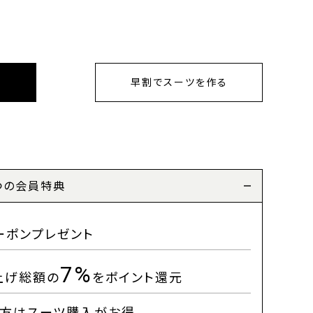
早割でスーツを作る
つの会員特典
ーポンプレゼント
7%
上げ総額の
をポイント還元
方はスーツ購入がお得