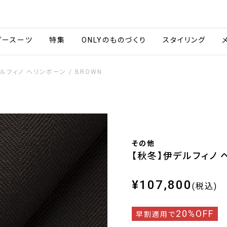
会社情報
採用情報
ご利用ガイ
ダースーツ
特集
ONLYのものづくり
スタイリング
ルフィノ ヘリンボーン / BROWN
その他
【秋冬】伊デルフィノ ヘ
¥107,800
(税込)
20%OFF
早割適用で