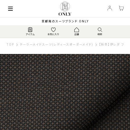
京都発のスーツブランド ONLY
TOP
テーラーメイドスーツ(レディースオーダーメイド)
【秋冬】伊レダ フレク