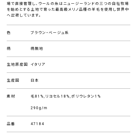
場で直接管理し、ウールの糸はニュージーランドの三つの自社牧場
を始めとする土地で育った最高級メリノ品種の羊毛を使用し世界中
へ出荷しています。
色
ブラウン・ベージュ系
柄
柄無地
生地原産国
イタリア
生産国
日本
素材
毛81%,リヨセル18%,ポリウレタン1%
290g/m
品番
47184