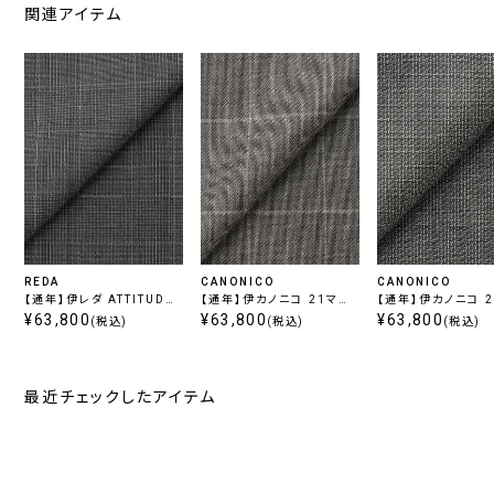
関連アイテム
REDA
CANONICO
CANONICO
【通年】伊レダ ATTITUDE
【通年】伊カノニコ 21マイ
【通年】伊カノニコ 
20.5マイクロン グレーチェ
¥63,800
クロン PRUNELLE ベー
¥63,800
クロン PRUNELL
¥63,800
(税込)
(税込)
(税込)
ック
ジュウインドペン
ー
最近チェックしたアイテム