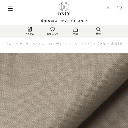
京都発のスーツブランド ONLY
TOP
テーラーメイドスーツ(レディースオーダーメイド)
【通年 / 定番】伊カノ