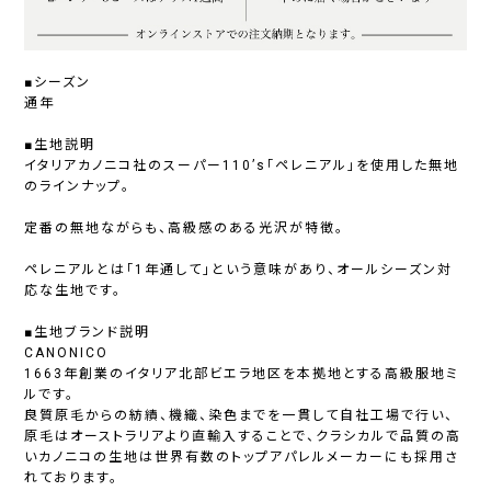
■シーズン
通年
■生地説明
イタリアカノニコ社のスーパー110’s「ペレニアル」を使用した無地
のラインナップ。
定番の無地ながらも、高級感のある光沢が特徴。
ペレニアルとは「1年通して」という意味があり、オールシーズン対
応な生地です。
■生地ブランド説明
CANONICO
1663年創業のイタリア北部ビエラ地区を本拠地とする高級服地ミ
ルです。
良質原毛からの紡績、機織、染色までを一貫して自社工場で行い、
原毛はオーストラリアより直輸入することで、クラシカルで品質の高
いカノニコの生地は世界有数のトップアパレルメーカーにも採用さ
れております。