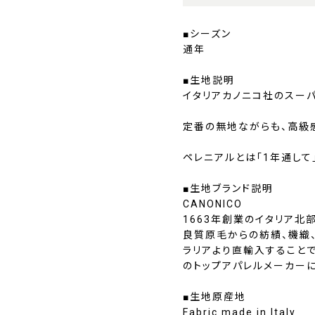
■シーズン
通年
■生地説明
イタリアカノニコ社のスーパ
定番の無地ながらも、高級
ペレニアルとは「1年通して
■生地ブランド説明
CANONICO
1663年創業のイタリア北
良質原毛からの紡績、機織
ラリアより直輸入すること
のトップアパレルメーカー
■生地原産地
Fabric made in Italy