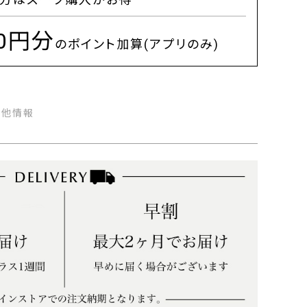
00円分
のポイント加算(アプリのみ)
の他情報