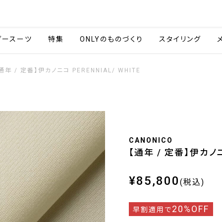
会社情報
採用情報
ご利用ガイ
ダースーツ
特集
ONLYのものづくり
スタイリング
通年 / 定番】伊カノニコ PERENNIAL/ WHITE
CANONICO
【通年 / 定番】伊カノニコ
¥85,800
(税込)
20%OFF
早割適用で