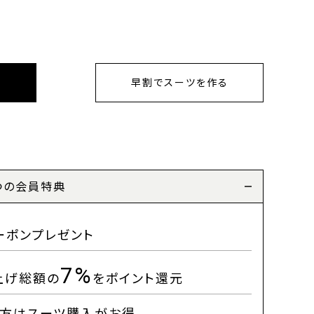
早割でスーツを作る
つの会員特典
ーポンプレゼント
7%
上げ総額の
をポイント還元
方はスーツ購入がお得