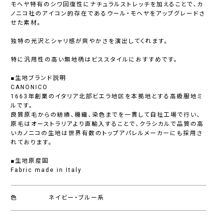
モヘヤ特有のシワ回復性にナチュラルストレッチを加えることで、カ
ノニコ社のアイコン的存在であるウール・モヘヤをアップグレードさ
せた素材。
独特の光沢とシャリ感が爽やかさを演出してくれます。
特に汎用性の高い無地柄はビススタイルにおすすめです。
■生地ブランド説明
CANONICO
1663年創業のイタリア北部ビエラ地区を本拠地とする高級服地ミ
ルです。
良質原毛からの紡績、機織、染色までを一貫して自社工場で行い、
原毛はオーストラリアより直輸入することで、クラシカルで品質の高
いカノニコの生地は世界有数のトップアパレルメーカーにも採用さ
れております。
■生地原産国
Fabric made in Italy
色
ネイビー・ブルー系