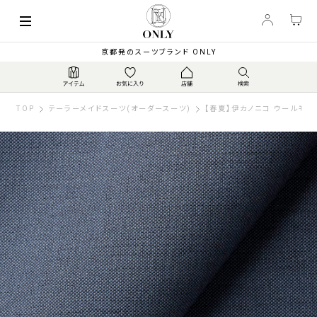
京都発のスーツブランド ONLY
TOP
テーラーメイドスーツ(オーダースーツ)
【春夏】伊カノニコ ウールモヘ