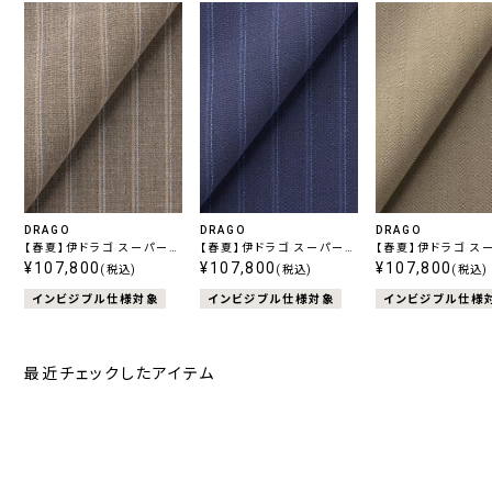
DRAGO
DRAGO
DRAGO
【春夏】伊ドラゴ スーパー
【春夏】伊ドラゴ スーパー
【春夏】伊ドラゴ ス
130's Swing ストレッチ
¥107,800
130's Swing ストレッチ
¥107,800
130's Swing ス
¥107,800
(税込)
(税込)
(税込)
ベージュストライプ
ブルーストライプ
ベージュ無地
インビジブル仕様対象
インビジブル仕様対象
インビジブル仕様
最近チェックしたアイテム