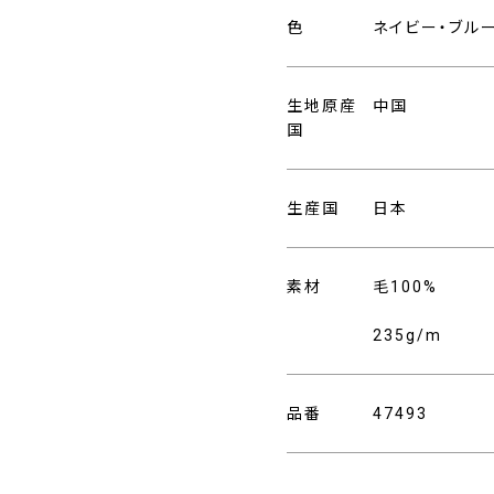
色
ネイビー・ブル
生地原産
中国
国
生産国
日本
素材
毛100%
235g/m
品番
47493