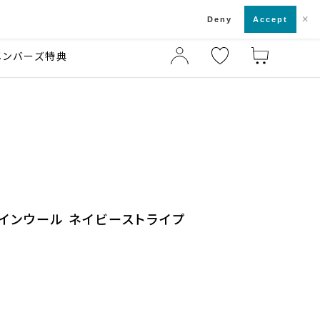
×
店舗一覧・来店予約
ド
Deny
Accept
メンバーズ特典
ァインウール ネイビーストライプ