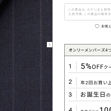
この商品は、ただいま入荷待
入荷次第、この商品の販売を
お気
オンリーメンバーズ4
5%
1
OFF
ク
2
年2回お買い
3
お誕生日
の
1
4