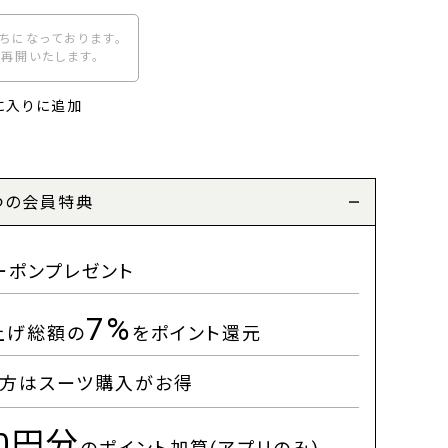
ちになっております。
再開いたします。
に入りに追加
つの会員特典
ーポンプレゼント
7%
上げ総額の
をポイント還元
方はスーツ購入がお得
00円分