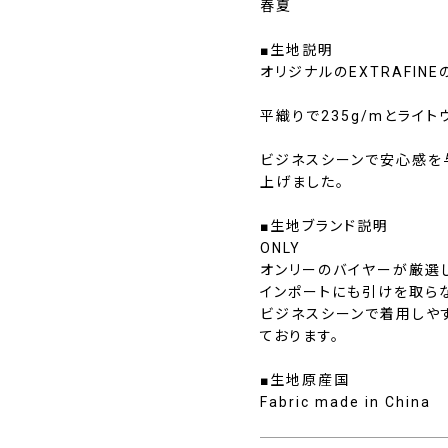
春夏
■生地説明
オリジナルのEXTRAFIN
平織りで235g/mとライ
ビジネスシーンで安心感を
上げました。
■生地ブランド説明
ONLY
オンリーのバイヤーが厳選
インポートにも引けを取ら
ビジネスシーンで着用しや
ております。
■生地原産国
Fabric made in China